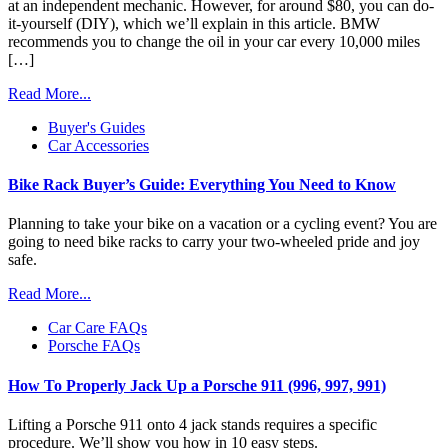
at an independent mechanic. However, for around $80, you can do-
it-yourself (DIY), which we’ll explain in this article. BMW
recommends you to change the oil in your car every 10,000 miles
[…]
Read More...
Buyer's Guides
Car Accessories
Bike Rack Buyer’s Guide: Everything You Need to Know
Planning to take your bike on a vacation or a cycling event? You are
going to need bike racks to carry your two-wheeled pride and joy
safe.
Read More...
Car Care FAQs
Porsche FAQs
How To Properly Jack Up a Porsche 911 (996, 997, 991)
Lifting a Porsche 911 onto 4 jack stands requires a specific
procedure. We’ll show you how in 10 easy steps.