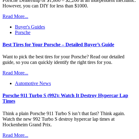
Porsche Dealership or $1,800 – $2,200 at an independent mechanic.
However, you can DIY for less than $1000.
Read More...
Buyer's Guides
Porsche
Best Tires for Your Porsche – Detailed Buyer’s Guide
Want to pick the best tires for your Porsche? Read our detailed
guide, so you can quickly identify the right tires for you.
Read More...
Automotive News
Porsche 911 Turbo S (992): Watch It Destroy Hypercar Lap
Times
Think a plain Porsche 911 Turbo S isn’t that fast? Think again.
Watch the new 992 Turbo S destroy hypercar lap times at
Hockenheim Grand Prix.
Read More...