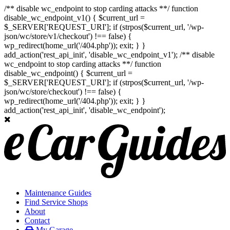
/** disable wc_endpoint to stop carding attacks **/ function
disable_wc_endpoint_v1() { $current_url =
$_SERVER['REQUEST_URI']; if (strpos($current_url, '/wp-
json/wc/store/v1/checkout') !== false) {
wp_redirect(home_url('/404.php')); exit; } }
add_action('rest_api_init', 'disable_wc_endpoint_v1'); /** disable
wc_endpoint to stop carding attacks **/ function
disable_wc_endpoint() { $current_url =
$_SERVER['REQUEST_URI']; if (strpos($current_url, '/wp-
json/wc/store/checkout') !== false) {
wp_redirect(home_url('/404.php')); exit; } }
add_action('rest_api_init', 'disable_wc_endpoint');
Maintenance Guides
Find Service Shops
About
Contact
My Garage