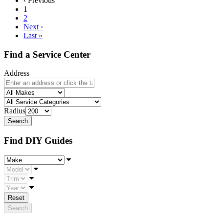
‹
Previous
(current)
1
2
Next
›
Last
»
Find a Service Center
Address
Radius
Find DIY Guides
Make
Model
Trim
Year
Reset
Search