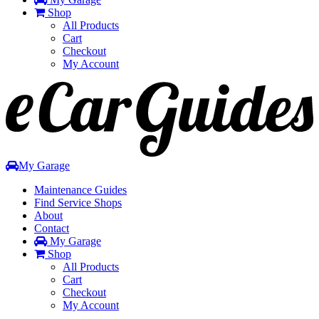
Shop
All Products
Cart
Checkout
My Account
Toggle
navigation
My Garage
Maintenance Guides
Find Service Shops
About
Contact
My Garage
Shop
All Products
Cart
Checkout
My Account